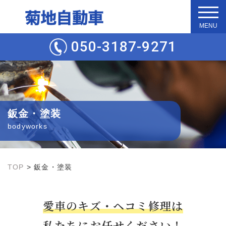
t
o
g
050-3187-9271
g
l
e
n
a
v
i
g
鈑金・塗装
a
t
bodyworks
i
o
n
TOP
>
鈑金・塗装
愛車のキズ・ヘコミ修理は
私たちにお任せください！