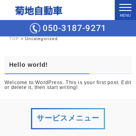
t
o
g
050-3187-9271
g
l
e
TOP
>
Uncategorized
n
a
v
i
Hello world!
g
a
t
i
Welcome to WordPress. This is your first post. Edit
o
or delete it, then start writing!
n
サービスメニュー